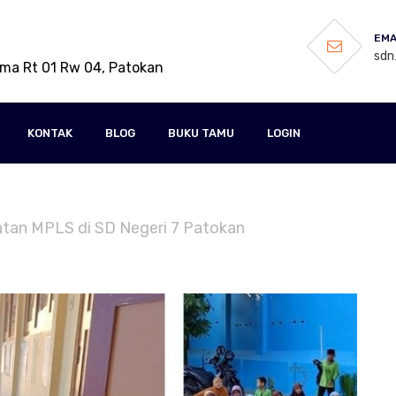
EMA
sdn
ama Rt 01 Rw 04, Patokan
KONTAK
BLOG
BUKU TAMU
LOGIN
iatan MPLS di SD Negeri 7 Patokan