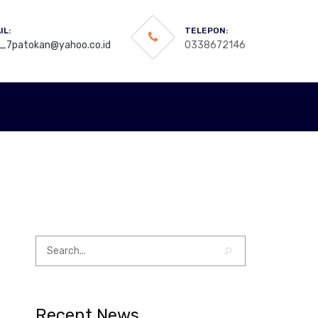
IL:
TELEPON:
_7patokan@yahoo.co.id
0338672146
Recent News