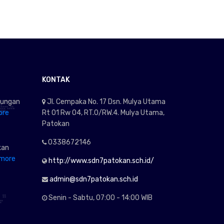
KONTAK
kungan
Jl. Cempaka No. 17 Dsn. Mulya Utama
ore
Rt 01 Rw 04, RT.0/RW.4. Mulya Utama,
Patokan
0338672146
kan
more
http://www.sdn7patokan.sch.id/
admin@sdn7patokan.sch.id
Senin - Sabtu, 07:00 - 14:00 WIB